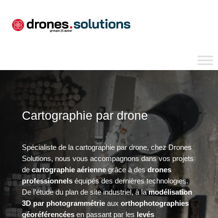
Cartographie par drone
Spécialiste de la cartographie par drone, chez Drones
Solutions, nous vous accompagnons dans vos projets
de
cartographie aérienne
grâce à des
drones
professionnels
équipés des dernières technologies.
De l’étude du plan de site industriel, à la
modélisation
3D par photogrammétrie
aux
orthophotographies
géoréférencées
en passant par les
levés