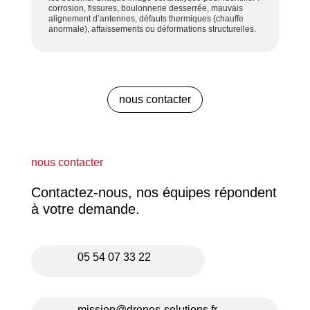
c
orrosion, fissures, boulonnerie desserrée, m
auvais
alignement d’antennes, d
éfauts thermiques (chauffe
anormale), a
ffaissements ou déformations structurelles.
nous contacter
nous contacter
Contactez-nous, nos équipes répondent
à votre demande.
05 54 07 33 22
mission@drones-solutions.fr